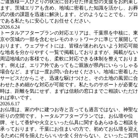
ご遺族様一人ひとりの状況に合わせた伴走型の支援をお約束し
ます。茨城エリアも含め、地域に密着した知識を活かし、お葬
式の後の課題を迅速に解決します。どのようなことでも、プロ
である私たちに安心してお任せください。
2026.6.24
トータルアフタープランの対応エリアは、千葉県を中核に、東
京や茨城の一部を含むセレモのネットワークに準じて展開して
おります。ウェブサイトには、皆様が迷われないよう対応可能
な地名を分かりやすく一覧で掲載しておりますが、掲載がない
周辺地域のお客様でも、柔軟に対応できる体制を整えておりま
す。例えば、エリア外であってもご親族が県内にいらっしゃる
場合など、まずは一度お問い合わせください。地域に密着した
サービスだからこそ、迅速な駆けつけと、その土地の風習に合
わせたきめ細かな対応が可能です。私たちのサポートが必要な
時は、距離を気にせず、まずは信頼の窓口までご相談いただけ
れば幸いです。
2026.6.17
お仏壇は、家の中に建つお寺と言っても過言ではない、神聖な
祈りの空間です。トータルアフタープランでは、お仏壇や位
牌、そして香炉や火立といった仏具に関するあらゆるご相談を
承っております。千葉にお住まいの方で、初めてお仏壇を迎え
るために何を揃えたらいいか全く分からない、といったご質問