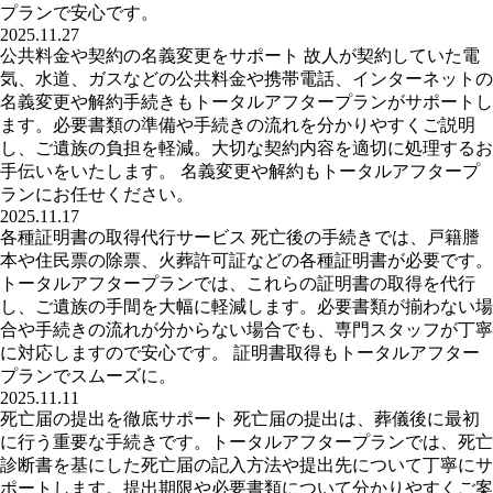
プランで安心です。
2025.11.27
公共料金や契約の名義変更をサポート 故人が契約していた電
気、水道、ガスなどの公共料金や携帯電話、インターネットの
名義変更や解約手続きもトータルアフタープランがサポートし
ます。必要書類の準備や手続きの流れを分かりやすくご説明
し、ご遺族の負担を軽減。大切な契約内容を適切に処理するお
手伝いをいたします。 名義変更や解約もトータルアフタープ
ランにお任せください。
2025.11.17
各種証明書の取得代行サービス 死亡後の手続きでは、戸籍謄
本や住民票の除票、火葬許可証などの各種証明書が必要です。
トータルアフタープランでは、これらの証明書の取得を代行
し、ご遺族の手間を大幅に軽減します。必要書類が揃わない場
合や手続きの流れが分からない場合でも、専門スタッフが丁寧
に対応しますので安心です。 証明書取得もトータルアフター
プランでスムーズに。
2025.11.11
死亡届の提出を徹底サポート 死亡届の提出は、葬儀後に最初
に行う重要な手続きです。トータルアフタープランでは、死亡
診断書を基にした死亡届の記入方法や提出先について丁寧にサ
ポートします。提出期限や必要書類について分かりやすくご案