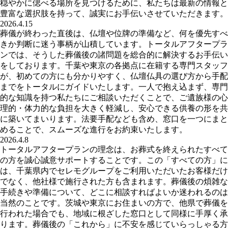
穏やかに偲べる場所を見つけるために、私たちは最新の情報と
豊富な選択肢を持って、誠実にお手伝いさせていただきます。
2026.4.15
葬儀が終わった直後は、仏壇や位牌の準備など、何を優先すべ
きか判断に迷う事柄が山積しています。トータルアフタープラ
ンでは、そうした葬儀後の諸問題を総合的に解決するお手伝い
をしております。千葉や東京の各拠点に在籍する専門スタッフ
が、初めての方にも分かりやすく、仏壇仏具の選び方から手配
までをトータルにガイドいたします。一人で抱え込まず、専門
的な知識を持つ私たちにご相談いただくことで、ご遺族様の心
理的・体力的な負担を大きく軽減し、安心できる供養の形を共
に築いてまいります。法要手配なども含め、窓口を一つにまと
めることで、スムーズな進行をお約束いたします。
2026.4.8
トータルアフタープランの理念は、お葬式を終えられたすべて
の方を誠心誠意サポートすることです。この「すべての方」に
は、千葉県内でセレモグループをご利用いただいたお客様だけ
でなく、他社様で施行された方も含まれます。葬儀後の煩雑な
手続きや準備について、どこに相談すればよいか迷われるのは
当然のことです。茨城や東京にお住まいの方で、他県で葬儀を
行われた場合でも、地域に根ざした窓口として同様に手厚く承
ります。葬儀後の「これから」に不安を感じていらっしゃる方