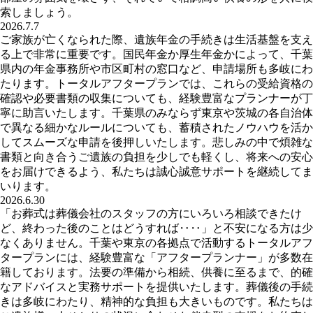
索しましょう。
2026.7.7
ご家族が亡くなられた際、遺族年金の手続きは生活基盤を支え
る上で非常に重要です。国民年金か厚生年金かによって、千葉
県内の年金事務所や市区町村の窓口など、申請場所も多岐にわ
たります。トータルアフタープランでは、これらの受給資格の
確認や必要書類の収集についても、経験豊富なプランナーが丁
寧に助言いたします。千葉県のみならず東京や茨城の各自治体
で異なる細かなルールについても、蓄積されたノウハウを活か
してスムーズな申請を後押しいたします。悲しみの中で煩雑な
書類と向き合うご遺族の負担を少しでも軽くし、将来への安心
をお届けできるよう、私たちは誠心誠意サポートを継続してま
いります。
2026.6.30
「お葬式は葬儀会社のスタッフの方にいろいろ相談できたけ
ど、終わった後のことはどうすれば‥‥」と不安になる方は少
なくありません。千葉や東京の各拠点で活動するトータルアフ
タープランには、経験豊富な「アフタープランナー」が多数在
籍しております。法要の準備から相続、供養に至るまで、的確
なアドバイスと実務サポートを提供いたします。葬儀後の手続
きは多岐にわたり、精神的な負担も大きいものです。私たちは