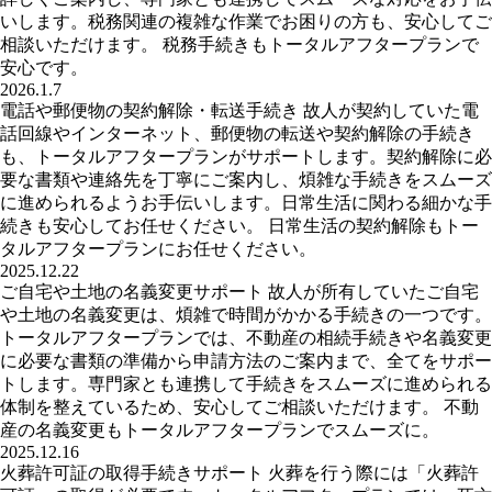
いします。税務関連の複雑な作業でお困りの方も、安心してご
相談いただけます。 税務手続きもトータルアフタープランで
安心です。
2026.1.7
電話や郵便物の契約解除・転送手続き 故人が契約していた電
話回線やインターネット、郵便物の転送や契約解除の手続き
も、トータルアフタープランがサポートします。契約解除に必
要な書類や連絡先を丁寧にご案内し、煩雑な手続きをスムーズ
に進められるようお手伝いします。日常生活に関わる細かな手
続きも安心してお任せください。 日常生活の契約解除もトー
タルアフタープランにお任せください。
2025.12.22
ご自宅や土地の名義変更サポート 故人が所有していたご自宅
や土地の名義変更は、煩雑で時間がかかる手続きの一つです。
トータルアフタープランでは、不動産の相続手続きや名義変更
に必要な書類の準備から申請方法のご案内まで、全てをサポー
トします。専門家とも連携して手続きをスムーズに進められる
体制を整えているため、安心してご相談いただけます。 不動
産の名義変更もトータルアフタープランでスムーズに。
2025.12.16
火葬許可証の取得手続きサポート 火葬を行う際には「火葬許