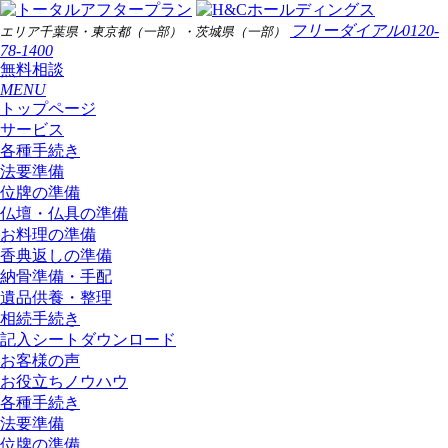
フリーダイアル
0120-
エリア
千葉県・東京都（一部）・茨城県（一部）
78-1400
無料相談
MENU
トップページ
サービス
各種手続き
法要準備
位牌の準備
仏壇・仏具の準備
お料理の準備
香典返しの準備
納骨準備・手配
遺品供養・整理
相続手続き
記入シートダウンロード
お客様の声
お役立ちノウハウ
各種手続き
法要準備
位牌の準備