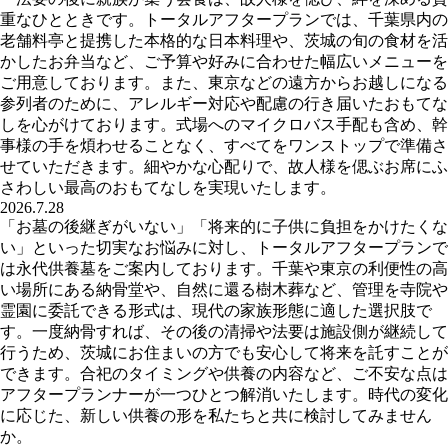
重なひとときです。トータルアフタープランでは、千葉県内の
老舗料亭と提携した本格的な日本料理や、茨城の旬の食材を活
かしたお弁当など、ご予算や好みに合わせた幅広いメニューを
ご用意しております。また、東京などの遠方からお越しになる
参列者のために、アレルギー対応や配慮の行き届いたおもてな
しを心がけております。式場へのマイクロバス手配も含め、幹
事様の手を煩わせることなく、すべてをワンストップで準備さ
せていただきます。細やかな心配りで、故人様を偲ぶお席にふ
さわしい最高のおもてなしを実現いたします。
2026.7.28
「お墓の後継ぎがいない」「将来的に子供に負担をかけたくな
い」といった切実なお悩みに対し、トータルアフタープランで
は永代供養墓をご案内しております。千葉や東京の利便性の高
い場所にある納骨堂や、自然に還る樹木葬など、管理を寺院や
霊園に委託できる形式は、現代の家族形態に適した選択肢で
す。一度納骨すれば、その後の清掃や法要は施設側が継続して
行うため、茨城にお住まいの方でも安心して将来を託すことが
できます。合祀のタイミングや供養の内容など、ご不安な点は
アフタープランナーが一つひとつ解消いたします。時代の変化
に応じた、新しい供養の形を私たちと共に検討してみません
か。