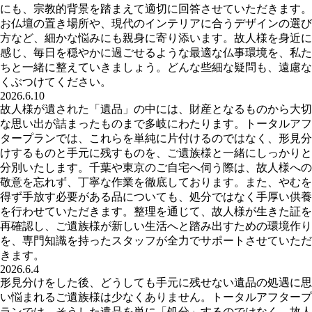
にも、宗教的背景を踏まえて適切に回答させていただきます。
お仏壇の置き場所や、現代のインテリアに合うデザインの選び
方など、細かな悩みにも親身に寄り添います。故人様を身近に
感じ、毎日を穏やかに過ごせるような最適な仏事環境を、私た
ちと一緒に整えていきましょう。どんな些細な疑問も、遠慮な
くぶつけてください。
2026.6.10
故人様が遺された「遺品」の中には、財産となるものから大切
な思い出が詰まったものまで多岐にわたります。トータルアフ
タープランでは、これらを単純に片付けるのではなく、形見分
けするものと手元に残すものを、ご遺族様と一緒にしっかりと
分別いたします。千葉や東京のご自宅へ伺う際は、故人様への
敬意を忘れず、丁寧な作業を徹底しております。また、やむを
得ず手放す必要がある品についても、処分ではなく手厚い供養
を行わせていただきます。整理を通じて、故人様が生きた証を
再確認し、ご遺族様が新しい生活へと踏み出すための環境作り
を、専門知識を持ったスタッフが全力でサポートさせていただ
きます。
2026.6.4
形見分けをした後、どうしても手元に残せない遺品の処遇に思
い悩まれるご遺族様は少なくありません。トータルアフタープ
ランでは、そうした遺品を単に「処分」するのではなく、故人