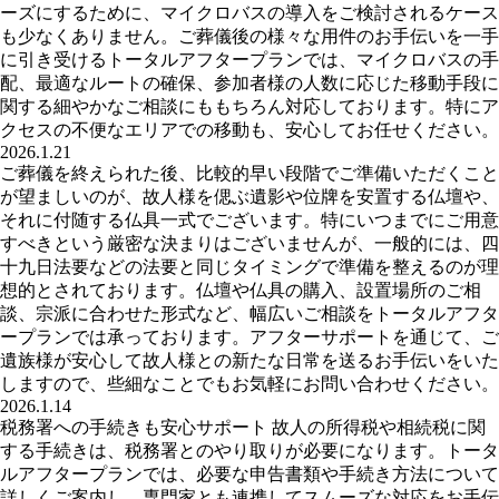
ーズにするために、マイクロバスの導入をご検討されるケース
も少なくありません。ご葬儀後の様々な用件のお手伝いを一手
に引き受けるトータルアフタープランでは、マイクロバスの手
配、最適なルートの確保、参加者様の人数に応じた移動手段に
関する細やかなご相談にももちろん対応しております。特にア
クセスの不便なエリアでの移動も、安心してお任せください。
2026.1.21
ご葬儀を終えられた後、比較的早い段階でご準備いただくこと
が望ましいのが、故人様を偲ぶ遺影や位牌を安置する仏壇や、
それに付随する仏具一式でございます。特にいつまでにご用意
すべきという厳密な決まりはございませんが、一般的には、四
十九日法要などの法要と同じタイミングで準備を整えるのが理
想的とされております。仏壇や仏具の購入、設置場所のご相
談、宗派に合わせた形式など、幅広いご相談をトータルアフタ
ープランでは承っております。アフターサポートを通じて、ご
遺族様が安心して故人様との新たな日常を送るお手伝いをいた
しますので、些細なことでもお気軽にお問い合わせください。
2026.1.14
税務署への手続きも安心サポート 故人の所得税や相続税に関
する手続きは、税務署とのやり取りが必要になります。トータ
ルアフタープランでは、必要な申告書類や手続き方法について
詳しくご案内し、専門家とも連携してスムーズな対応をお手伝