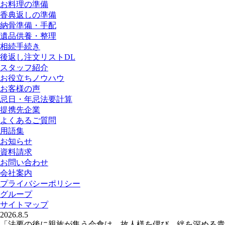
お料理の準備
香典返しの準備
納骨準備・手配
遺品供養・整理
相続手続き
後返し注文リストDL
スタッフ紹介
お役立ちノウハウ
お客様の声
忌日・年忌法要計算
提携先企業
よくあるご質問
用語集
お知らせ
資料請求
お問い合わせ
会社案内
プライバシーポリシー
グループ
サイトマップ
2026.8.5
「法要の後に親族が集う会食は、故人様を偲び、絆を深める貴