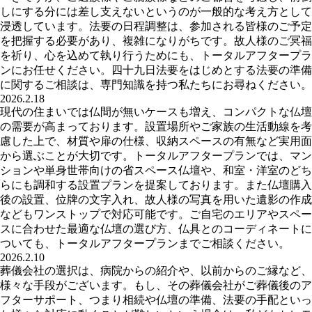
しにする分には差し支えないというのが一般的な考え方として
浸透しています。法要の日程調整は、参加される皆様のご予定
を把握する必要があり、複雑になりがちです。故人様のご冥福
を祈り、心を込めて執り行うためにも、トータルアフタープラ
ンにお任せください。四十九日法要をはじめとする法要の準備
に関するご相談は、専門知識を持つ私たちにお尋ねください。
2026.2.18
現代の住まいでは仏間が無いケースも増え、コンパクトな仏壇
の需要が高まっております。設置場所やご家族の生活動線を考
慮した上で、材質や扉の仕様、収納スペースの有無など実用面
から選ぶことが大切です。トータルアフタープランでは、マン
ションや単身世帯向けの省スペース仏壇や、和室・洋室のどち
らにも調和する設置プランを提案しております。また仏壇購入
後の設置、位牌の文字入れ、故人様の写真を用いた遺影の作成
などもワンストップで対応可能です。ご自宅のエリアやスペー
スに合わせた最適な仏壇の選び方、仏具とのコーディネートに
ついても、トータルアフタープランまでご相談ください。
2026.2.10
葬儀会社の選択は、病院からの紹介や、以前からのご縁など、
様々な手段がございます。もし、その葬儀会社がご葬儀後のア
フターサポート、つまり相続や仏壇の準備、法要の手配といっ