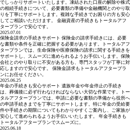
でしっかりサポートいたします。凍結された口座の解除や株式
の相続手続きについて、必要書類の準備や金融機関とのやり取
りを丁寧にサポートします。複雑な手続きでお困りの方も安心
してご相談いただけます。 金融資産の手続きもトータルアフ
タープランで安心です。
2025.07.01
保険金請求の手続きサポート 保険金の請求手続きには、必要
な書類や条件を正確に把握する必要があります。トータルアフ
タープランでは、生命保険や医療保険の請求に関する手続きを
サポートし、スムーズに進められるようお手伝いします。保険
会社とのやり取りに不安がある方も、専門スタッフが丁寧に対
応しますので安心です。 保険金請求もトータルアフタープラ
ンにお任せください。
2025.06.25
年金の手続きも安心サポート 遺族年金や年金停止の手続き
は、葬儀後に必ず行わなければならない大切な作業です。トー
タルアフタープランでは、申請に必要な書類の準備から役所へ
の申請手続きまでを丁寧にサポートします。特に年金の受給要
件や手続きの期限についてもわかりやすくご案内し、ご家族が
安心して進められるようお手伝いいたします。 年金手続きも
トータルアフタープランでスムーズに。
2025.06.18