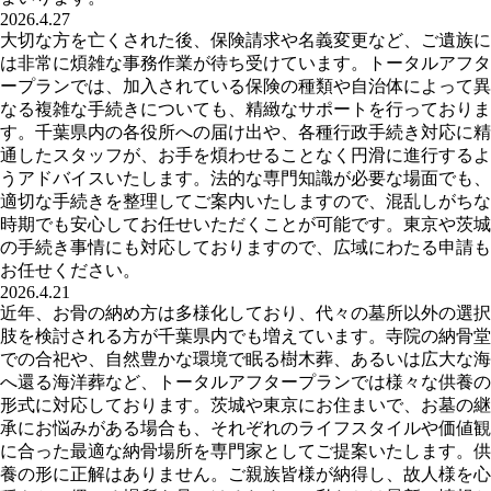
2026.4.27
大切な方を亡くされた後、保険請求や名義変更など、ご遺族に
は非常に煩雑な事務作業が待ち受けています。トータルアフタ
ープランでは、加入されている保険の種類や自治体によって異
なる複雑な手続きについても、精緻なサポートを行っておりま
す。千葉県内の各役所への届け出や、各種行政手続き対応に精
通したスタッフが、お手を煩わせることなく円滑に進行するよ
うアドバイスいたします。法的な専門知識が必要な場面でも、
適切な手続きを整理してご案内いたしますので、混乱しがちな
時期でも安心してお任せいただくことが可能です。東京や茨城
の手続き事情にも対応しておりますので、広域にわたる申請も
お任せください。
2026.4.21
近年、お骨の納め方は多様化しており、代々の墓所以外の選択
肢を検討される方が千葉県内でも増えています。寺院の納骨堂
での合祀や、自然豊かな環境で眠る樹木葬、あるいは広大な海
へ還る海洋葬など、トータルアフタープランでは様々な供養の
形式に対応しております。茨城や東京にお住まいで、お墓の継
承にお悩みがある場合も、それぞれのライフスタイルや価値観
に合った最適な納骨場所を専門家としてご提案いたします。供
養の形に正解はありません。ご親族皆様が納得し、故人様を心