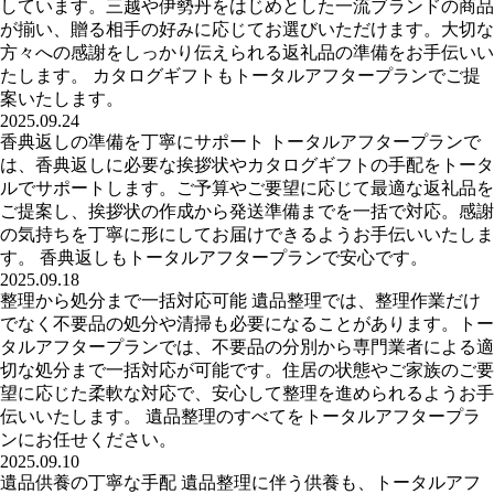
しています。三越や伊勢丹をはじめとした一流ブランドの商品
が揃い、贈る相手の好みに応じてお選びいただけます。大切な
方々への感謝をしっかり伝えられる返礼品の準備をお手伝いい
たします。 カタログギフトもトータルアフタープランでご提
案いたします。
2025.09.24
香典返しの準備を丁寧にサポート トータルアフタープランで
は、香典返しに必要な挨拶状やカタログギフトの手配をトータ
ルでサポートします。ご予算やご要望に応じて最適な返礼品を
ご提案し、挨拶状の作成から発送準備までを一括で対応。感謝
の気持ちを丁寧に形にしてお届けできるようお手伝いいたしま
す。 香典返しもトータルアフタープランで安心です。
2025.09.18
整理から処分まで一括対応可能 遺品整理では、整理作業だけ
でなく不要品の処分や清掃も必要になることがあります。トー
タルアフタープランでは、不要品の分別から専門業者による適
切な処分まで一括対応が可能です。住居の状態やご家族のご要
望に応じた柔軟な対応で、安心して整理を進められるようお手
伝いいたします。 遺品整理のすべてをトータルアフタープラ
ンにお任せください。
2025.09.10
遺品供養の丁寧な手配 遺品整理に伴う供養も、トータルアフ