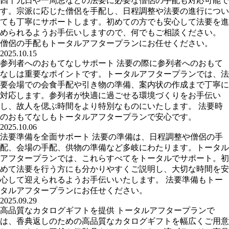
四十九日や一周忌などの法要に必要な僧侶の手配も対応可能で
す。宗派に応じた僧侶を手配し、日程調整や法要の進行につい
ても丁寧にサポートします。初めての方でも安心して法要を進
められるようお手伝いしますので、何でもご相談ください。
僧侶の手配もトータルアフタープランにお任せください。
2025.10.15
参列者へのおもてなしサポート 法要の際に参列者へのおもて
なしは重要なポイントです。トータルアフタープランでは、法
要会場での会食手配や引き物の準備、案内状の作成まで丁寧に
対応します。参列者が快適に過ごせる環境づくりをお手伝い
し、故人を偲ぶ時間をより特別なものにいたします。 法要時
のおもてなしもトータルアフタープランで安心です。
2025.10.06
法要準備を全面サポート 法要の準備は、日程調整や僧侶の手
配、会場の手配、供物の準備など多岐にわたります。トータル
アフタープランでは、これらすべてをトータルでサポート。初
めて法要を行う方にも分かりやすくご説明し、大切な時間を安
心して迎えられるようお手伝いいたします。 法要準備もトー
タルアフタープランにお任せください。
2025.09.29
高品質なカタログギフトを提供 トータルアフタープランで
は、香典返しのための高品質なカタログギフトを幅広くご用意