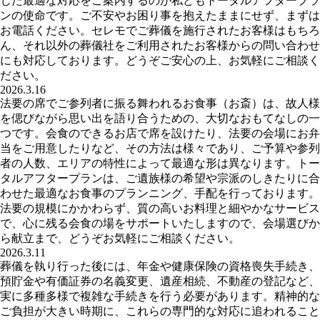
じた最適な対応をご案内するのが私どもトータルアフタープラ
ンの使命です。ご不安やお困り事を抱えたままにせず、まずは
お電話ください。セレモでご葬儀を施行されたお客様はもちろ
ん、それ以外の葬儀社をご利用されたお客様からの問い合わせ
にも対応しております。どうぞご安心の上、お気軽にご相談く
ださい。
2026.3.16
法要の席でご参列者に振る舞われるお食事（お斎）は、故人様
を偲びながら思い出を語り合うための、大切なおもてなしの一
つです。会食のできるお店で席を設けたり、法要の会場にお弁
当をご用意したりなど、その方法は様々であり、ご予算や参列
者の人数、エリアの特性によって最適な形は異なります。トー
タルアフタープランは、ご遺族様の希望や宗派のしきたりに合
わせた最適なお食事のプランニング、手配を行っております。
法要の規模にかかわらず、質の高いお料理と細やかなサービス
で、心に残る会食の場をサポートいたしますので、会場選びか
ら献立まで、どうぞお気軽にご相談ください。
2026.3.11
葬儀を執り行った後には、年金や健康保険の資格喪失手続き、
預貯金や有価証券の名義変更、遺産相続、不動産の登記など、
実に多種多様で複雑な手続きを行う必要があります。精神的な
ご負担が大きい時期に、これらの専門的な対応に追われること