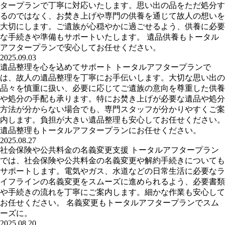
タープランで丁寧に対応いたします。思い出の品をただ処分す
るのではなく、お焚き上げや専門の供養を通じて故人の想いを
大切にします。ご遺族が心穏やかに過ごせるよう、供養に必要
な手続きや準備もサポートいたします。 遺品供養もトータル
アフタープランで安心してお任せください。
2025.09.03
遺品整理を心を込めてサポート トータルアフタープランで
は、故人の遺品整理を丁寧にお手伝いします。大切な思い出の
品々を慎重に扱い、必要に応じてご遺族の意向を尊重した供養
や処分の手配も承ります。特にお焚き上げが必要な遺品や処分
方法が分からない場合でも、専門スタッフが分かりやすくご案
内します。負担が大きい遺品整理も安心してお任せください。
遺品整理もトータルアフタープランにお任せください。
2025.08.27
社会保険や公共料金の名義変更支援 トータルアフタープラン
では、社会保険や公共料金の名義変更や解約手続きについても
サポートします。電気やガス、水道などの日常生活に必要なラ
イフラインの名義変更をスムーズに進められるよう、必要書類
や手続きの流れを丁寧にご案内します。細かな作業も安心して
お任せください。 名義変更もトータルアフタープランでスム
ーズに。
2025.08.20