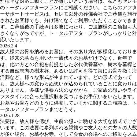
た様々な対応に動くことが難しいという場合は、私どもセレモ
のトータルアフタープランにご相談ください。こちらのアフタ
ーサポートサービスは、セレモ以外の葬儀会社でご葬儀を施行
されたお客様でも、分け隔てなくご利用いただくことができま
す。ご葬儀後の手続きは多岐にわたり、ご遺族様のご負担も大
きくなりがちですが、トータルアフタープランがしっかりと対
応いたします。
2026.2.4
故人様のお骨を納めるお墓は、そのあり方が多様化しておりま
す。従来の墓石を用いた一族代々のお墓だけでなく、近年で
は、他の方との合祀を前提とした永代供養墓や、樹木を墓標と
する自然志向の樹木葬、あるいは許可を得て海にお骨を撒く海
洋葬など、様々な形式が生まれています。どの形式であって
も、故人様への変わらぬ想いが込められていることに変わりは
ありません。多様な供養方法のなかから、ご家族の想いやライ
フスタイルに合った選択肢を見つけるお手伝いをいたします。
お墓やお骨をどのように供養していくかに関するご相談は、ト
ータルアフタープランまでどうぞ。
2026.1.28
法要は、故人様を偲び、生前の想いに馳せる大切な儀式でござ
います。この法要に参列される親族やご友人などの方々の人数
が多い場合、お墓やお寺、そして会食の会場へのご移動をスム