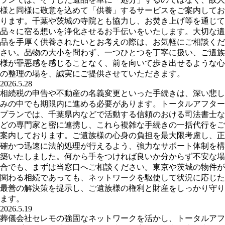
様と同様に敬意を込めて「供養」するサービスをご案内してお
ります。千葉や茨城の寺院とも協力し、お焚き上げ等を通じて
品々に宿る想いを浄化させるお手伝いをいたします。大切な遺
品を手厚く供養されたいとお考えの際は、お気軽にご相談くだ
さい。品物の大小を問わず、一つひとつを丁寧に扱い、ご遺族
様が罪悪感を感じることなく、前を向いて歩き出せるような心
の整理の場を、誠実にご提供させていただきます。
2026.5.28
相続税の申告や不動産の名義変更といった手続きは、深い悲し
みの中でも期限内に進める必要があります。トータルアフター
プランでは、千葉県内などで活動する信頼のおける司法書士な
どの専門家と密に連携し、これら複雑な手続きの一括代行をご
案内しております。ご遺族様の心身の負担を最大限考慮し、正
確かつ迅速に法的処理が行えるよう、強力なサポート体制を構
築いたしました。何から手をつければ良いか分からず不安な場
合でも、まずは当窓口へご相談ください。東京や茨城の物件が
関わる相続であっても、ネットワークを駆使して状況に応じた
最善の解決策を提示し、ご遺族様の権利と財産をしっかり守り
ます。
2026.5.19
葬儀会社セレモの強固なネットワークを活かし、トータルアフ