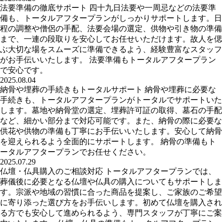
法要準備の徹底サポート 四十九日法要や一周忌などの法要準
備も、トータルアフタープランがしっかりサポートします。日
程の調整や僧侶の手配、法要会場の選定、供物や引き物の準備
まで、一連の段取りを安心してお任せいただけます。故人を偲
ぶ大切な場をスムーズに準備できるよう、経験豊富なスタッフ
がお手伝いいたします。 法要準備もトータルアフタープラン
で安心です。
2025.08.04
納骨や埋葬の手続きもトータルサポート 納骨や埋葬に必要な
手続きも、トータルアフタープランがトータルでサポートいた
します。墓地や納骨堂の選定、埋葬許可証の取得、墓石の手配
など、細かい部分まで対応可能です。また、納骨の際に必要な
供花や供物の準備も丁寧にお手伝いいたします。安心して納骨
を迎えられるよう全面的にサポートします。 納骨の準備もト
ータルアフタープランでお任せください。
2025.07.29
仏壇・仏具購入のご相談対応 トータルアフタープランでは、
葬儀後に必要となる仏壇や仏具の購入についてもサポートしま
す。宗派や地域の習慣に合った商品を提案し、ご家族のご希望
に寄り添った選び方をお手伝いします。初めて仏壇を購入され
る方でも安心して進められるよう、専門スタッフが丁寧にご案