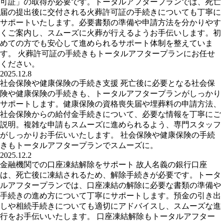
可証」の取得が必要です。トータルアフタープランでは、死亡
届の提出後に交付される火葬許可証の手続きについても丁寧に
サポートいたします。必要書類の準備や申請方法を分かりやす
くご案内し、スムーズに火葬が行えるようお手伝いします。初
めての方でも安心して進められるサポート体制を整えていま
す。 火葬許可証の手続きもトータルアフタープランにお任せ
ください。
2025.12.8
社会保険や健康保険の手続き支援 死亡後に必要となる社会保
険や健康保険の手続きも、トータルアフタープランがしっかり
サポートします。健康保険の資格喪失届や埋葬料の申請方法、
社会保険からの給付金手続きについて、必要な情報を丁寧にご
説明。複雑な申請もスムーズに進められるよう、専門スタッフ
がしっかりお手伝いいたします。 社会保険や健康保険の手続
きもトータルアフタープランでスムーズに。
2025.12.2
金融機関での口座凍結解除をサポート 故人名義の銀行口座
は、死亡後に凍結されるため、解除手続きが必要です。トータ
ルアフタープランでは、口座凍結の解除に必要な書類の準備や
手続きの進め方について丁寧にサポートします。預金の引き出
しや相続手続きについても適切にアドバイスし、スムーズな進
行をお手伝いいたします。 口座凍結解除もトータルアフター