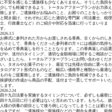
に不安を感じるご遺族様も少なくありません。そうした負担を
少しでも軽減できるよう、トータルアフタープランがお力添え
致します。ご遺族様がお悩みのこと、お困りのことをしっかり
と聞き届け、それぞれに応じた適切な専門家（司法書士、税理
士、行政書士など）のご紹介や対応を迅速に行ってまいりま
す。
2026.3.5
お葬式に参列された方からお渡しされる香典。古くからのしき
たりとして、香典をくださった参列者の方々には感謝の気持ち
を込めて香典返しを行うこととなります。この香典返しの品選
びや、送付のタイミング、適切な金額相場に関するご相談がご
ざいましたら、トータルアフタープランにお問い合わせくださ
い。タオルやお菓子のセット、最近では先様が自由に選べるカ
タログギフト形式のものなど、幅広い価格帯と種類から最適な
ものをご提案致します。ご遺族様のご負担を軽減できるよう、
挨拶状の作成から商品の手配、送付まで一貫してサポートいた
します。
2026.2.24
四十九日法要を実施するタイミングについて、必ずしも厳密に
四十九日目に行う必要はないと言われています。もちろん、故
人様の供養の節目として後ろ倒しになってしまうことは避ける
べきですが、ご遺族様やご親族様などのご都合を考慮し、前倒