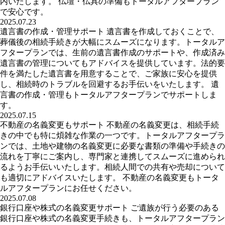
内いたします。 仏壇・仏具の準備もトータルアフタープラン
で安心です。
2025.07.23
遺言書の作成・管理サポート 遺言書を作成しておくことで、
葬儀後の相続手続きが大幅にスムーズになります。トータルア
フタープランでは、生前の遺言書作成のサポートや、作成済み
遺言書の管理についてもアドバイスを提供しています。法的要
件を満たした遺言書を用意することで、ご家族に安心を提供
し、相続時のトラブルを回避するお手伝いをいたします。 遺
言書の作成・管理もトータルアフタープランでサポートしま
す。
2025.07.15
不動産の名義変更もサポート 不動産の名義変更は、相続手続
きの中でも特に煩雑な作業の一つです。トータルアフタープラ
ンでは、土地や建物の名義変更に必要な書類の準備や手続きの
流れを丁寧にご案内し、専門家と連携してスムーズに進められ
るようお手伝いいたします。相続人間での共有や売却について
も適切にアドバイスいたします。 不動産の名義変更もトータ
ルアフタープランにお任せください。
2025.07.08
銀行口座や株式の名義変更サポート ご遺族が行う必要のある
銀行口座や株式の名義変更手続きも、トータルアフタープラン