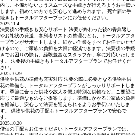
内し、不備がないようスムーズな手続きが行えるようお手伝い
します。初めての方でも安心して進められます。 死亡届の手
続きもトータルアフタープランにお任せください。
2025.11.4
法要後の手続きも安心サポート 法要が終わった後の香典返し
やお礼状の発送、参列者リストの整理なども、トータルアフタ
ープランがサポートします。細かい作業をすべてお任せいただ
けるので、ご家族の負担を大幅に軽減できます。法要後の手続
きでお困りの際も、経験豊富なスタッフが丁寧に対応いたしま
す。 法要後の手続きもトータルアフタープランでお任せくだ
さい。
2025.10.29
供物や供花の準備も充実対応 法要の際に必要となる供物や供
花の準備も、トータルアフタープランがしっかりサポートしま
す。季節に合った供花や故人を偲ぶ特別な供物など、ご要望に
応じて最適なものをご提案します。準備にかかるご家族の負担
を軽減し、安心して法要を迎えられるようお手伝いいたしま
す。 供物や供花の手配もトータルアフタープランで安心で
す。
2025.10.20
僧侶の手配もお任せください トータルアフタープランでは、