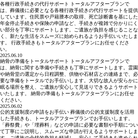
各種行政手続きの代行サポート トータルアフタープランで
は、葬儀後に必要となる各種行政手続きの代行サポートを提供
しています。住民票や戸籍謄本の取得、死亡診断書を基にした
年金停止手続きや保険の申請など、手続きが複雑で分かりにく
い部分を丁寧にサポートします。ご遺族が負担を感じることな
く、新たな生活をスムーズに始められるようお手伝いいたしま
す。 行政手続きもトータルアフタープランにお任せくださ
い。
2025.06.10
納骨の準備をトータルサポート トータルアフタープランで
は、納骨に関する準備や手続きも丁寧にサポートします。霊園
や納骨堂の選定から日程調整、供物や石材店との連絡まで、必
要な準備をトータルでお手伝いします。大切な故人が安らかに
眠る場所を整え、ご遺族が安心して見送りできるようサポート
いたします。 納骨の準備もトータルアフタープランにお任せ
ください。
2025.06.02
公的支援制度の申請をお手伝い 葬儀後の公的支援制度を活用
した手続きも、トータルアフタープランでお手伝いします。
「葬祭費」や「埋葬料」などの申請に必要な書類や手順につい
て丁寧にご説明し、スムーズな申請が行えるようサポートしま
す。ご遺族の金銭的負担を軽減し、安心して手続きを進められ