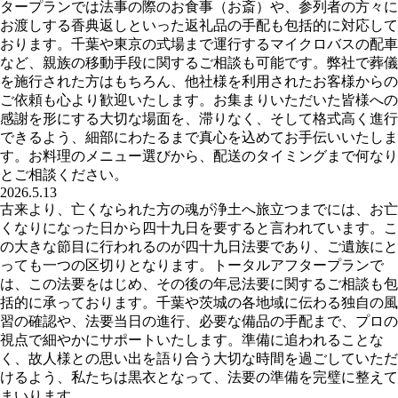
タープランでは法事の際のお食事（お斎）や、参列者の方々に
お渡しする香典返しといった返礼品の手配も包括的に対応して
おります。千葉や東京の式場まで運行するマイクロバスの配車
など、親族の移動手段に関するご相談も可能です。弊社で葬儀
を施行された方はもちろん、他社様を利用されたお客様からの
ご依頼も心より歓迎いたします。お集まりいただいた皆様への
感謝を形にする大切な場面を、滞りなく、そして格式高く進行
できるよう、細部にわたるまで真心を込めてお手伝いいたしま
す。お料理のメニュー選びから、配送のタイミングまで何なり
とご相談ください。
2026.5.13
古来より、亡くなられた方の魂が浄土へ旅立つまでには、お亡
くなりになった日から四十九日を要すると言われています。こ
の大きな節目に行われるのが四十九日法要であり、ご遺族にと
っても一つの区切りとなります。トータルアフタープランで
は、この法要をはじめ、その後の年忌法要に関するご相談も包
括的に承っております。千葉や茨城の各地域に伝わる独自の風
習の確認や、法要当日の進行、必要な備品の手配まで、プロの
視点で細やかにサポートいたします。準備に追われることな
く、故人様との思い出を語り合う大切な時間を過ごしていただ
けるよう、私たちは黒衣となって、法要の準備を完璧に整えて
まいります。