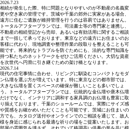
2026.7.23
相続が発生した際、特に問題となりやすいのが不動産の名義変
更や空き家の管理です。茨城や千葉の郊外に実家がある場合、
遠方に住むご遺族が維持管理を行うのは容易ではありません。
トータルアフタープランでは、司法書士等の専門家と連携し、
不動産の相続登記から売却、あるいは有効活用に関するご相談
まで一括して承っております。東京などの遠方にお住まいのお
客様に代わり、現地調査や整理作業の段取りを整えることも可
能です。将来的なトラブルを防ぐためにも、法的な専門知識を
持つ私たちのネットワークをぜひご活用ください。大切な資産
を次世代へ円滑に引き継ぐための架け橋となります。
2026.7.14
現代の住宅事情に合わせ、リビングに馴染むコンパクトなモダ
ン仏壇を選ぶ方が増えています。特に東京などの都市部では、
大きな仏壇を置くスペースの確保が難しいことも多いでしょ
う。トータルアフタープランでは、伝統的な金仏壇や唐木仏壇
だけでなく、インテリアに調和する家具調のお仏壇も豊富に取
り揃えております。千葉のショールームでは、実際にサイズ感
や質感をお確かめいただくことも可能です。茨城にお住まいの
方でも、カタログ送付やオンラインでのご相談を通じて、故人
様を身近に感じられる最適な祈りの場をご提案いたします。お
部屋の雰囲気を壊さず、それでいて格調高い供養の形を共に模