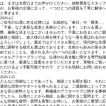
は、まずは当窓口までお声がけください。経験豊富なスタッフ
が、お客様の立場に立って、一つひとつの課題を丁寧に解決へ
と導きます。
2026.4.2
ご自宅の仏壇に祀る位牌には、伝統的な「春日」や「勝美」、
「千倉」など多彩な造形と名称がございます。これらを選ぶ
際、厳格な決まりはございませんので、千葉にお住まいのご親
族様と相談し、故人様の人柄を映すような一基を選ばれるのが
よろしいでしょう。最近ではクリスタル製など、現代的な住環
境に調和する様式も選ばれております。生前から好みの形を決
めておくことも、遺される方への一つの心遣いとなります。ト
ータルアフタープランでは、仏壇や仏具全般に関する専門知識
に基づき、最適なご提案をさせていただきます。実物をご覧い
ただけるよう手配可能ですので、どうぞお気軽にお問い合わせ
ください。
2026.3.25
どんなに些細なことであっても、相談ごとを聞き届け、それに
適切な回答やサポートを得られることは、ご遺族様にとって大
きな安心材料となります。葬儀後のアフターケアに関する事柄
でしたら、仏壇のことから相続、お墓に関するご質問まで、ど
んな些細な疑問・質問を真摯にお伺いし、お客様のご要望に応