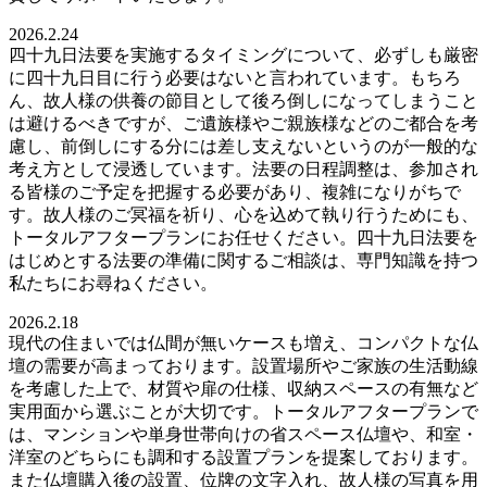
2026.2.24
四十九日法要を実施するタイミングについて、必ずしも厳密
に四十九日目に行う必要はないと言われています。もちろ
ん、故人様の供養の節目として後ろ倒しになってしまうこと
は避けるべきですが、ご遺族様やご親族様などのご都合を考
慮し、前倒しにする分には差し支えないというのが一般的な
考え方として浸透しています。法要の日程調整は、参加され
る皆様のご予定を把握する必要があり、複雑になりがちで
す。故人様のご冥福を祈り、心を込めて執り行うためにも、
トータルアフタープランにお任せください。四十九日法要を
はじめとする法要の準備に関するご相談は、専門知識を持つ
私たちにお尋ねください。
2026.2.18
現代の住まいでは仏間が無いケースも増え、コンパクトな仏
壇の需要が高まっております。設置場所やご家族の生活動線
を考慮した上で、材質や扉の仕様、収納スペースの有無など
実用面から選ぶことが大切です。トータルアフタープランで
は、マンションや単身世帯向けの省スペース仏壇や、和室・
洋室のどちらにも調和する設置プランを提案しております。
また仏壇購入後の設置、位牌の文字入れ、故人様の写真を用