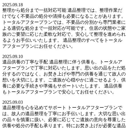
2025.09.18
整理から処分まで一括対応可能 遺品整理では、整理作業だ
けでなく不要品の処分や清掃も必要になることがあります。
トータルアフタープランでは、不要品の分別から専門業者に
よる適切な処分まで一括対応が可能です。住居の状態やご家
族のご要望に応じた柔軟な対応で、安心して整理を進められ
るようお手伝いいたします。 遺品整理のすべてをトータル
アフタープランにお任せください。
2025.09.10
遺品供養の丁寧な手配 遺品整理に伴う供養も、トータルア
フタープランで丁寧に対応いたします。思い出の品をただ処
分するのではなく、お焚き上げや専門の供養を通じて故人の
想いを大切にします。ご遺族が心穏やかに過ごせるよう、供
養に必要な手続きや準備もサポートいたします。 遺品供養
もトータルアフタープランで安心してお任せください。
2025.09.03
遺品整理を心を込めてサポート トータルアフタープランで
は、故人の遺品整理を丁寧にお手伝いします。大切な思い出
の品々を慎重に扱い、必要に応じてご遺族の意向を尊重した
供養や処分の手配も承ります。特にお焚き上げが必要な遺品