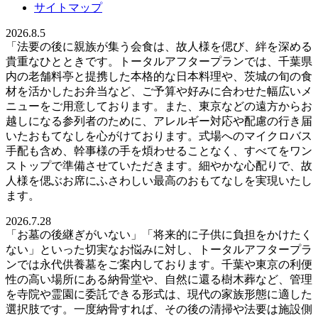
サイトマップ
2026.8.5
「法要の後に親族が集う会食は、故人様を偲び、絆を深める
貴重なひとときです。トータルアフタープランでは、千葉県
内の老舗料亭と提携した本格的な日本料理や、茨城の旬の食
材を活かしたお弁当など、ご予算や好みに合わせた幅広いメ
ニューをご用意しております。また、東京などの遠方からお
越しになる参列者のために、アレルギー対応や配慮の行き届
いたおもてなしを心がけております。式場へのマイクロバス
手配も含め、幹事様の手を煩わせることなく、すべてをワン
ストップで準備させていただきます。細やかな心配りで、故
人様を偲ぶお席にふさわしい最高のおもてなしを実現いたし
ます。
2026.7.28
「お墓の後継ぎがいない」「将来的に子供に負担をかけたく
ない」といった切実なお悩みに対し、トータルアフタープラ
ンでは永代供養墓をご案内しております。千葉や東京の利便
性の高い場所にある納骨堂や、自然に還る樹木葬など、管理
を寺院や霊園に委託できる形式は、現代の家族形態に適した
選択肢です。一度納骨すれば、その後の清掃や法要は施設側