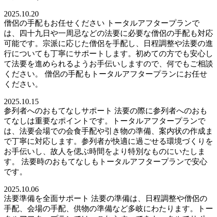
2025.10.20
僧侶の手配もお任せください トータルアフタープランで
は、四十九日や一周忌などの法要に必要な僧侶の手配も対応
可能です。宗派に応じた僧侶を手配し、日程調整や法要の進
行についても丁寧にサポートします。初めての方でも安心し
て法要を進められるようお手伝いしますので、何でもご相談
ください。 僧侶の手配もトータルアフタープランにお任せ
ください。
2025.10.15
参列者へのおもてなしサポート 法要の際に参列者へのおも
てなしは重要なポイントです。トータルアフタープランで
は、法要会場での会食手配や引き物の準備、案内状の作成ま
で丁寧に対応します。参列者が快適に過ごせる環境づくりを
お手伝いし、故人を偲ぶ時間をより特別なものにいたしま
す。 法要時のおもてなしもトータルアフタープランで安心
です。
2025.10.06
法要準備を全面サポート 法要の準備は、日程調整や僧侶の
手配、会場の手配、供物の準備など多岐にわたります。トー