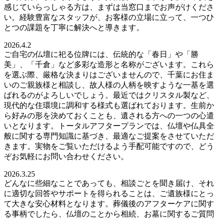
感じていらっしゃる方は、まずは当窓口までお声がけくださ
い。経験豊富なスタッフが、お客様の立場に立って、一つひ
とつの課題を丁寧に解決へと導きます。
2026.4.2
ご自宅の仏壇に祀る位牌には、伝統的な「春日」や「勝
美」、「千倉」など多彩な造形と名称がございます。これら
を選ぶ際、厳格な決まりはございませんので、千葉にお住ま
いのご親族様と相談し、故人様の人柄を映すような一基を選
ばれるのがよろしいでしょう。最近ではクリスタル製など、
現代的な住環境に調和する様式も選ばれております。生前か
ら好みの形を決めておくことも、遺される方への一つの心遣
いとなります。トータルアフタープランでは、仏壇や仏具全
般に関する専門知識に基づき、最適なご提案をさせていただ
きます。実物をご覧いただけるよう手配可能ですので、どう
ぞお気軽にお問い合わせください。
2026.3.25
どんなに些細なことであっても、相談ごとを聞き届け、それ
に適切な回答やサポートを得られることは、ご遺族様にとっ
て大きな安心材料となります。葬儀後のアフターケアに関す
る事柄でしたら、仏壇のことから相続、お墓に関するご質問