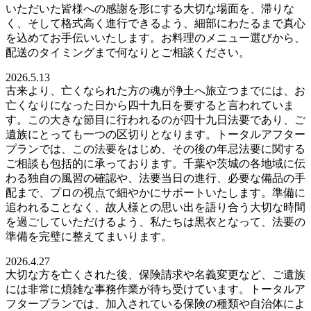
いただいた皆様への感謝を形にする大切な場面を、滞りな
く、そして格式高く進行できるよう、細部にわたるまで真心
を込めてお手伝いいたします。お料理のメニュー選びから、
配送のタイミングまで何なりとご相談ください。
2026.5.13
古来より、亡くなられた方の魂が浄土へ旅立つまでには、お
亡くなりになった日から四十九日を要すると言われていま
す。この大きな節目に行われるのが四十九日法要であり、ご
遺族にとっても一つの区切りとなります。トータルアフター
プランでは、この法要をはじめ、その後の年忌法要に関する
ご相談も包括的に承っております。千葉や茨城の各地域に伝
わる独自の風習の確認や、法要当日の進行、必要な備品の手
配まで、プロの視点で細やかにサポートいたします。準備に
追われることなく、故人様との思い出を語り合う大切な時間
を過ごしていただけるよう、私たちは黒衣となって、法要の
準備を完璧に整えてまいります。
2026.4.27
大切な方を亡くされた後、保険請求や名義変更など、ご遺族
には非常に煩雑な事務作業が待ち受けています。トータルア
フタープランでは、加入されている保険の種類や自治体によ