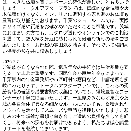
は、大きな仏壇を置くスペースの確保が難しいことも多いで
しょう。トータルアフタープランでは、伝統的な金仏壇や唐
木仏壇だけでなく、インテリアに調和する家具調のお仏壇も
豊富に取り揃えております。千葉のショールームでは、実際
にサイズ感や質感をお確かめいただくことも可能です。茨城
にお住まいの方でも、カタログ送付やオンラインでのご相談
を通じて、故人様を身近に感じられる最適な祈りの場をご提
案いたします。お部屋の雰囲気を壊さず、それでいて格調高
い供養の形を共に模索しましょう。
2026.7.7
ご家族が亡くなられた際、遺族年金の手続きは生活基盤を支
える上で非常に重要です。国民年金か厚生年金かによって、
千葉県内の年金事務所や市区町村の窓口など、申請場所も多
岐にわたります。トータルアフタープランでは、これらの受
給資格の確認や必要書類の収集についても、経験豊富なプラ
ンナーが丁寧に助言いたします。千葉県のみならず東京や茨
城の各自治体で異なる細かなルールについても、蓄積された
ノウハウを活かしてスムーズな申請を後押しいたします。悲
しみの中で煩雑な書類と向き合うご遺族の負担を少しでも軽
くし、将来への安心をお届けできるよう、私たちは誠心誠意
サポートを継続してまいります。