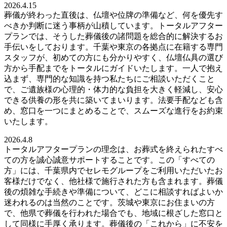
2026.4.15
葬儀が終わった直後は、仏壇や位牌の準備など、何を優先す
べきか判断に迷う事柄が山積しています。トータルアフター
プランでは、そうした葬儀後の諸問題を総合的に解決するお
手伝いをしております。千葉や東京の各拠点に在籍する専門
スタッフが、初めての方にも分かりやすく、仏壇仏具の選び
方から手配までをトータルにガイドいたします。一人で抱え
込まず、専門的な知識を持つ私たちにご相談いただくこと
で、ご遺族様の心理的・体力的な負担を大きく軽減し、安心
できる供養の形を共に築いてまいります。法要手配なども含
め、窓口を一つにまとめることで、スムーズな進行をお約束
いたします。
2026.4.8
トータルアフタープランの理念は、お葬式を終えられたすべ
ての方を誠心誠意サポートすることです。この「すべての
方」には、千葉県内でセレモグループをご利用いただいたお
客様だけでなく、他社様で施行された方も含まれます。葬儀
後の煩雑な手続きや準備について、どこに相談すればよいか
迷われるのは当然のことです。茨城や東京にお住まいの方
で、他県で葬儀を行われた場合でも、地域に根ざした窓口と
して同様に手厚く承ります。葬儀後の「これから」に不安を