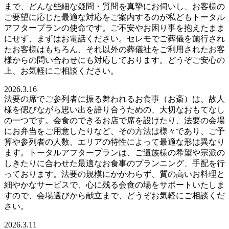
まで、どんな些細な疑問・質問を真摯にお伺いし、お客様の
ご要望に応じた最適な対応をご案内するのが私どもトータル
アフタープランの使命です。ご不安やお困り事を抱えたまま
にせず、まずはお電話ください。セレモでご葬儀を施行され
たお客様はもちろん、それ以外の葬儀社をご利用されたお客
様からの問い合わせにも対応しております。どうぞご安心の
上、お気軽にご相談ください。
2026.3.16
法要の席でご参列者に振る舞われるお食事（お斎）は、故人
様を偲びながら思い出を語り合うための、大切なおもてなし
の一つです。会食のできるお店で席を設けたり、法要の会場
にお弁当をご用意したりなど、その方法は様々であり、ご予
算や参列者の人数、エリアの特性によって最適な形は異なり
ます。トータルアフタープランは、ご遺族様の希望や宗派の
しきたりに合わせた最適なお食事のプランニング、手配を行
っております。法要の規模にかかわらず、質の高いお料理と
細やかなサービスで、心に残る会食の場をサポートいたしま
すので、会場選びから献立まで、どうぞお気軽にご相談くだ
さい。
2026.3.11