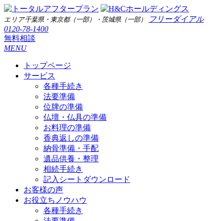
フリーダイアル
エリア
千葉県・東京都（一部）・茨城県（一部）
0120-78-1400
無料相談
MENU
トップページ
サービス
各種手続き
法要準備
位牌の準備
仏壇・仏具の準備
お料理の準備
香典返しの準備
納骨準備・手配
遺品供養・整理
相続手続き
記入シートダウンロード
お客様の声
お役立ちノウハウ
各種手続き
法要準備