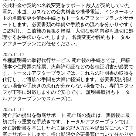
公共料金や契約の名義変更をサポート 故人が契約していた
電気、水道、ガスなどの公共料金や携帯電話、インターネッ
トの名義変更や解約手続きもトータルアフタープランがサポ
ートします。必要書類の準備や手続きの流れを分かりやすく
ご説明し、ご遺族の負担を軽減。大切な契約内容を適切に処
理するお手伝いをいたします。 名義変更や解約もトータル
アフタープランにお任せください。
2025.11.17
各種証明書の取得代行サービス 死亡後の手続きでは、戸籍
謄本や住民票の除票、火葬許可証などの各種証明書が必要で
す。トータルアフタープランでは、これらの証明書の取得を
代行し、ご遺族の手間を大幅に軽減します。必要書類が揃わ
ない場合や手続きの流れが分からない場合でも、専門スタッ
フが丁寧に対応しますので安心です。 証明書取得もトータ
ルアフタープランでスムーズに。
2025.11.11
死亡届の提出を徹底サポート 死亡届の提出は、葬儀後に最
初に行う重要な手続きです。トータルアフタープランでは、
死亡診断書を基にした死亡届の記入方法や提出先について丁
寧にサポートします。提出期限や必要書類について分かりや