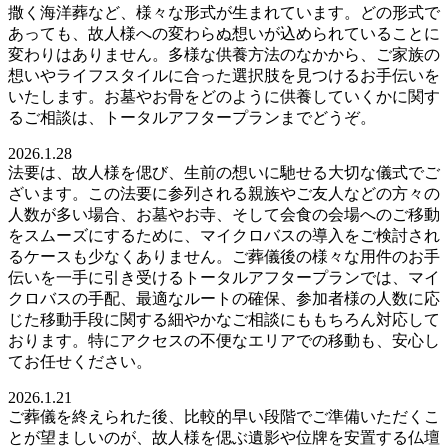
撒く海洋葬など、様々な形式が生まれています。どの形式で
あっても、故人様への変わらぬ想いが込められていることに
変わりはありません。多様な供養方法のなかから、ご家族の
想いやライフスタイルに合った選択肢を見つけるお手伝いを
いたします。お墓やお骨をどのように供養していくかに関す
るご相談は、トータルアフタープランまでどうぞ。
2026.1.28
法要は、故人様を偲び、生前の想いに馳せる大切な儀式でご
ざいます。この法要に参列される親族やご友人などの方々の
人数が多い場合、お墓やお寺、そして会食の会場へのご移動
をスムーズにするために、マイクロバスの導入をご検討され
るケースも少なくありません。ご葬儀後の様々な用件のお手
伝いを一手に引き受けるトータルアフタープランでは、マイ
クロバスの手配、最適なルートの確保、参加者様の人数に応
じた移動手段に関する細やかなご相談にももちろん対応して
おります。特にアクセスの不便なエリアでの移動も、安心し
てお任せください。
2026.1.21
ご葬儀を終えられた後、比較的早い段階でご準備いただくこ
とが望ましいのが、故人様を偲ぶ遺影や位牌を安置する仏壇