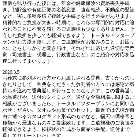
葬儀を執り行った後には、年金や健康保険の資格喪失手続
き、預貯金や有価証券の名義変更、遺産相続、不動産の登記
など、実に多種多様で複雑な手続きを行う必要があります。
精神的なご負担が大きい時期に、これらの専門的な対応に追
われることに不安を感じるご遺族様も少なくありません。そ
うした負担を少しでも軽減できるよう、トータルアフタープ
ランがお力添え致します。ご遺族様がお悩みのこと、お困り
のことをしっかりと聞き届け、それぞれに応じた適切な専門
家（司法書士、税理士、行政書士など）のご紹介や対応を迅
速に行ってまいります。
2026.3.5
お葬式に参列された方からお渡しされる香典。古くからのし
きたりとして、香典をくださった参列者の方々には感謝の気
持ちを込めて香典返しを行うこととなります。この香典返し
の品選びや、送付のタイミング、適切な金額相場に関するご
相談がございましたら、トータルアフタープランにお問い合
わせください。タオルやお菓子のセット、最近では先様が自
由に選べるカタログギフト形式のものなど、幅広い価格帯と
種類から最適なものをご提案致します。ご遺族様のご負担を
軽減できるよう、挨拶状の作成から商品の手配、送付まで一
貫してサポートいたします。