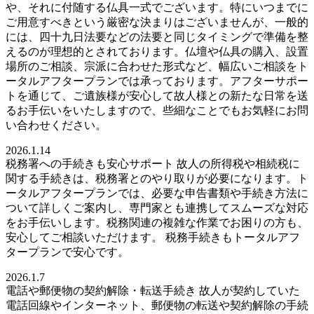
や、それに付随する仏具一式でございます。特にいつまでに
ご用意すべきという厳密な決まりはございませんが、一般的
には、四十九日法要などの法要と同じタイミングで準備を整
えるのが理想的とされております。仏壇や仏具の購入、設置
場所のご相談、宗派に合わせた形式など、幅広いご相談をト
ータルアフタープランでは承っております。アフターサポー
トを通じて、ご遺族様が安心して故人様との新たな日常を送
るお手伝いをいたしますので、些細なことでもお気軽にお問
い合わせください。
2026.1.14
税務署への手続きも安心サポート 故人の所得税や相続税に
関する手続きは、税務署とのやり取りが必要になります。ト
ータルアフタープランでは、必要な申告書類や手続き方法に
ついて詳しくご案内し、専門家とも連携してスムーズな対応
をお手伝いします。税務関連の複雑な作業でお困りの方も、
安心してご相談いただけます。 税務手続きもトータルアフ
タープランで安心です。
2026.1.7
電話や郵便物の契約解除・転送手続き 故人が契約していた
電話回線やインターネット、郵便物の転送や契約解除の手続