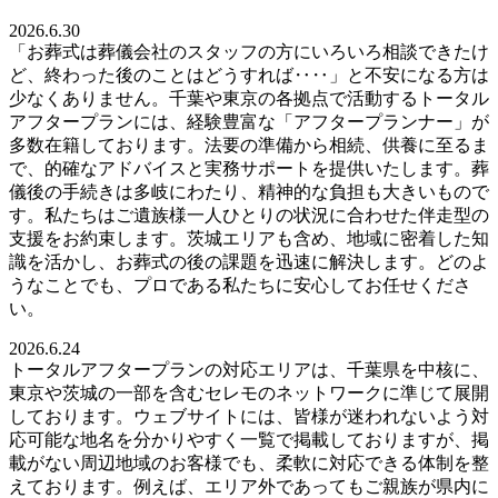
2026.6.30
「お葬式は葬儀会社のスタッフの方にいろいろ相談できたけ
ど、終わった後のことはどうすれば‥‥」と不安になる方は
少なくありません。千葉や東京の各拠点で活動するトータル
アフタープランには、経験豊富な「アフタープランナー」が
多数在籍しております。法要の準備から相続、供養に至るま
で、的確なアドバイスと実務サポートを提供いたします。葬
儀後の手続きは多岐にわたり、精神的な負担も大きいもので
す。私たちはご遺族様一人ひとりの状況に合わせた伴走型の
支援をお約束します。茨城エリアも含め、地域に密着した知
識を活かし、お葬式の後の課題を迅速に解決します。どのよ
うなことでも、プロである私たちに安心してお任せくださ
い。
2026.6.24
トータルアフタープランの対応エリアは、千葉県を中核に、
東京や茨城の一部を含むセレモのネットワークに準じて展開
しております。ウェブサイトには、皆様が迷われないよう対
応可能な地名を分かりやすく一覧で掲載しておりますが、掲
載がない周辺地域のお客様でも、柔軟に対応できる体制を整
えております。例えば、エリア外であってもご親族が県内に