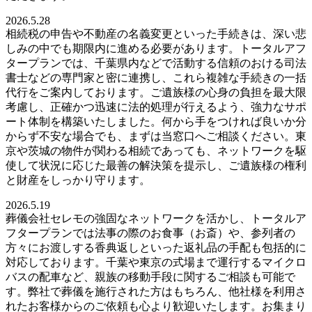
2026.5.28
相続税の申告や不動産の名義変更といった手続きは、深い悲
しみの中でも期限内に進める必要があります。トータルアフ
タープランでは、千葉県内などで活動する信頼のおける司法
書士などの専門家と密に連携し、これら複雑な手続きの一括
代行をご案内しております。ご遺族様の心身の負担を最大限
考慮し、正確かつ迅速に法的処理が行えるよう、強力なサポ
ート体制を構築いたしました。何から手をつければ良いか分
からず不安な場合でも、まずは当窓口へご相談ください。東
京や茨城の物件が関わる相続であっても、ネットワークを駆
使して状況に応じた最善の解決策を提示し、ご遺族様の権利
と財産をしっかり守ります。
2026.5.19
葬儀会社セレモの強固なネットワークを活かし、トータルア
フタープランでは法事の際のお食事（お斎）や、参列者の
方々にお渡しする香典返しといった返礼品の手配も包括的に
対応しております。千葉や東京の式場まで運行するマイクロ
バスの配車など、親族の移動手段に関するご相談も可能で
す。弊社で葬儀を施行された方はもちろん、他社様を利用さ
れたお客様からのご依頼も心より歓迎いたします。お集まり