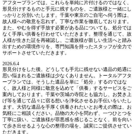
アフタープランでは、これらを単純に片付けるのではなく、
形見分けするものと手元に残すものを、ご遺族様と一緒にし
っかりと分別いたします。千葉や東京のご自宅へ伺う際は、
故人様への敬意を忘れず、丁寧な作業を徹底しております。
また、やむを得ず手放す必要がある品についても、処分では
なく手厚い供養を行わせていただきます。整理を通じて、故
人様が生きた証を再確認し、ご遺族様が新しい生活へと踏み
出すための環境作りを、専門知識を持ったスタッフが全力で
サポートさせていただきます。
2026.6.4
形見分けをした後、どうしても手元に残せない遺品の処遇に
思い悩まれるご遺族様は少なくありません。トータルアフタ
ープランでは、そうした遺品を単に「処分」するのではな
く、故人様と同様に敬意を込めて「供養」するサービスをご
案内しております。千葉や茨城の寺院とも協力し、お焚き上
げ等を通じて品々に宿る想いを浄化させるお手伝いをいたし
ます。大切な遺品を手厚く供養されたいとお考えの際は、お
気軽にご相談ください。品物の大小を問わず、一つひとつを
丁寧に扱い、ご遺族様が罪悪感を感じることなく、前を向い
て歩き出せるような心の整理の場を、誠実にご提供させてい
ただきます。