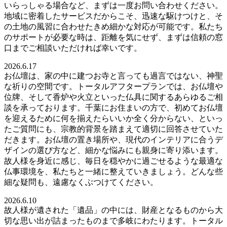
いらっしゃる場合など、まずは一度お問い合わせください。
地域に密着したサービスだからこそ、迅速な駆けつけと、そ
の土地の風習に合わせたきめ細かな対応が可能です。私たち
のサポートが必要な時は、距離を気にせず、まずは信頼の窓
口までご相談いただければ幸いです。
2026.6.17
お仏壇は、家の中に建つお寺と言っても過言ではない、神聖
な祈りの空間です。トータルアフタープランでは、お仏壇や
位牌、そして香炉や火立といった仏具に関するあらゆるご相
談を承っております。千葉にお住まいの方で、初めてお仏壇
を迎えるために何を揃えたらいいか全く分からない、といっ
たご質問にも、宗教的背景を踏まえて適切に回答させていた
だきます。お仏壇の置き場所や、現代のインテリアに合うデ
ザインの選び方など、細かな悩みにも親身に寄り添います。
故人様を身近に感じ、毎日を穏やかに過ごせるような最適な
仏事環境を、私たちと一緒に整えていきましょう。どんな些
細な疑問も、遠慮なくぶつけてください。
2026.6.10
故人様が遺された「遺品」の中には、財産となるものから大
切な思い出が詰まったものまで多岐にわたります。トータル