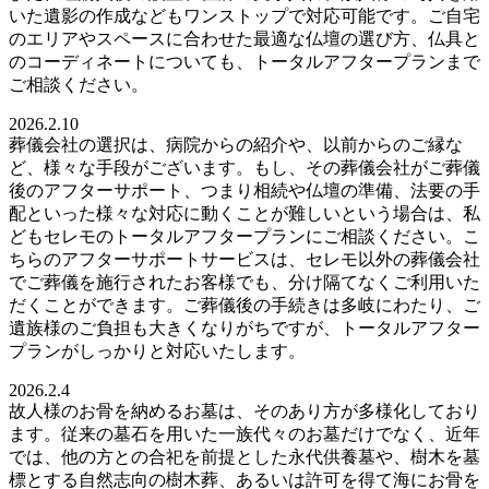
いた遺影の作成などもワンストップで対応可能です。ご自宅
のエリアやスペースに合わせた最適な仏壇の選び方、仏具と
のコーディネートについても、トータルアフタープランまで
ご相談ください。
2026.2.10
葬儀会社の選択は、病院からの紹介や、以前からのご縁な
ど、様々な手段がございます。もし、その葬儀会社がご葬儀
後のアフターサポート、つまり相続や仏壇の準備、法要の手
配といった様々な対応に動くことが難しいという場合は、私
どもセレモのトータルアフタープランにご相談ください。こ
ちらのアフターサポートサービスは、セレモ以外の葬儀会社
でご葬儀を施行されたお客様でも、分け隔てなくご利用いた
だくことができます。ご葬儀後の手続きは多岐にわたり、ご
遺族様のご負担も大きくなりがちですが、トータルアフター
プランがしっかりと対応いたします。
2026.2.4
故人様のお骨を納めるお墓は、そのあり方が多様化しており
ます。従来の墓石を用いた一族代々のお墓だけでなく、近年
では、他の方との合祀を前提とした永代供養墓や、樹木を墓
標とする自然志向の樹木葬、あるいは許可を得て海にお骨を