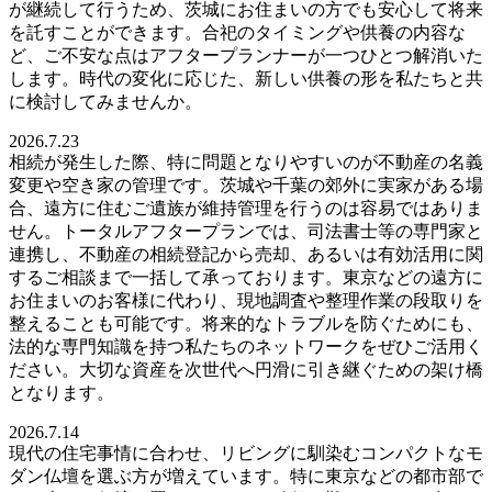
が継続して行うため、茨城にお住まいの方でも安心して将来
を託すことができます。合祀のタイミングや供養の内容な
ど、ご不安な点はアフタープランナーが一つひとつ解消いた
します。時代の変化に応じた、新しい供養の形を私たちと共
に検討してみませんか。
2026.7.23
相続が発生した際、特に問題となりやすいのが不動産の名義
変更や空き家の管理です。茨城や千葉の郊外に実家がある場
合、遠方に住むご遺族が維持管理を行うのは容易ではありま
せん。トータルアフタープランでは、司法書士等の専門家と
連携し、不動産の相続登記から売却、あるいは有効活用に関
するご相談まで一括して承っております。東京などの遠方に
お住まいのお客様に代わり、現地調査や整理作業の段取りを
整えることも可能です。将来的なトラブルを防ぐためにも、
法的な専門知識を持つ私たちのネットワークをぜひご活用く
ださい。大切な資産を次世代へ円滑に引き継ぐための架け橋
となります。
2026.7.14
現代の住宅事情に合わせ、リビングに馴染むコンパクトなモ
ダン仏壇を選ぶ方が増えています。特に東京などの都市部で