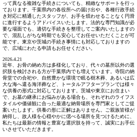
って異なる複雑な手続きについても、精緻なサポートを行っ
ております。千葉県内の各役所への届け出や、各種行政手続
き対応に精通したスタッフが、お手を煩わせることなく円滑
に進行するようアドバイスいたします。法的な専門知識が必
要な場面でも、適切な手続きを整理してご案内いたしますの
で、混乱しがちな時期でも安心してお任せいただくことが可
能です。東京や茨城の手続き事情にも対応しておりますの
で、広域にわたる申請もお任せください。
2026.4.21
近年、お骨の納め方は多様化しており、代々の墓所以外の選
択肢を検討される方が千葉県内でも増えています。寺院の納
骨堂での合祀や、自然豊かな環境で眠る樹木葬、あるいは広
大な海へ還る海洋葬など、トータルアフタープランでは様々
な供養の形式に対応しております。茨城や東京にお住まい
で、お墓の継承にお悩みがある場合も、それぞれのライフス
タイルや価値観に合った最適な納骨場所を専門家としてご提
案いたします。供養の形に正解はありません。ご親族皆様が
納得し、故人様を心穏やかに偲べる場所を見つけるために、
私たちは最新の情報と豊富な選択肢を持って、誠実にお手伝
いさせていただきます。