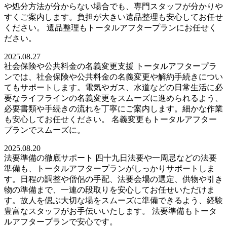
や処分方法が分からない場合でも、専門スタッフが分かりや
すくご案内します。負担が大きい遺品整理も安心してお任せ
ください。 遺品整理もトータルアフタープランにお任せく
ださい。
2025.08.27
社会保険や公共料金の名義変更支援 トータルアフタープラ
ンでは、社会保険や公共料金の名義変更や解約手続きについ
てもサポートします。電気やガス、水道などの日常生活に必
要なライフラインの名義変更をスムーズに進められるよう、
必要書類や手続きの流れを丁寧にご案内します。細かな作業
も安心してお任せください。 名義変更もトータルアフター
プランでスムーズに。
2025.08.20
法要準備の徹底サポート 四十九日法要や一周忌などの法要
準備も、トータルアフタープランがしっかりサポートしま
す。日程の調整や僧侶の手配、法要会場の選定、供物や引き
物の準備まで、一連の段取りを安心してお任せいただけま
す。故人を偲ぶ大切な場をスムーズに準備できるよう、経験
豊富なスタッフがお手伝いいたします。 法要準備もトータ
ルアフタープランで安心です。